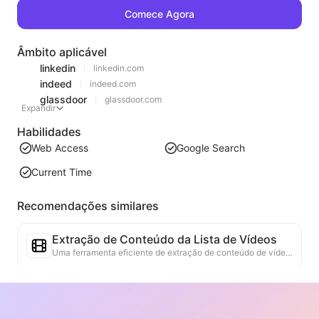
Comece Agora
Âmbito aplicável
linkedin
linkedin.com
indeed
indeed.com
glassdoor
glassdoor.com
Expandir
Habilidades
Web Access
Google Search
Current Time
Recomendações similares
Extração de Conteúdo da Lista de Vídeos
Uma ferramenta eficiente de extração de conteúdo de vídeo da web, capaz de escanear rapidamente páginas da web e organizar as informações de vídeo em uma tabela Markdown estruturada.
Análise de Tendências da Lista
Analise os dados da lista atual da página e gere um relatório de tendências. Identifique categorias populares, tipos de produtos em rápida ascensão e tecnologias emergentes. Forneça insights de mercado em tempo real para ajudá-lo a entender as últimas tendências de produtos e movimentos do mercado.