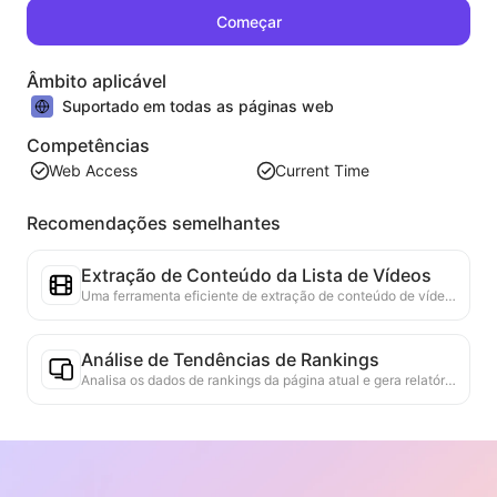
Começar
Âmbito aplicável
Suportado em todas as páginas web
Competências
Web Access
Current Time
Recomendações semelhantes
Extração de Conteúdo da Lista de Vídeos
Uma ferramenta eficiente de extração de conteúdo de vídeo da web, capaz de escanear rapidamente páginas da web e organizar as informações de vídeo em uma tabela Markdown estruturada.
Análise de Tendências de Rankings
Analisa os dados de rankings da página atual e gera relatórios de tendências. Identifica categorias populares, tipos de produtos em rápida ascensão e tecnologias emergentes. Fornece insights de mercado em tempo real para ajudar a entender as últimas tendências de produtos e movimentos de mercado.
Assistente de Colaboração Comercial
Transformar informações da web em propostas comerciais personalizadas, mensagens privadas de colaboração, fornecendo modelos prontos e guias de acompanhamento, simplificando o processo de colaboração.