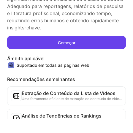
Adequado para reportagens, relatórios de pesquisa
e literatura profissional, economizando tempo,
reduzindo erros humanos e obtendo rapidamente
insights-chave.
Começar
Âmbito aplicável
Suportado em todas as páginas web
Recomendações semelhantes
Extração de Conteúdo da Lista de Vídeos
Uma ferramenta eficiente de extração de conteúdo de vídeo da web, capaz de escanear rapidamente páginas da web e organizar as informações de vídeo em uma tabela Markdown estruturada.
Análise de Tendências de Rankings
Analisa os dados de rankings da página atual e gera relatórios de tendências. Identifica categorias populares, tipos de produtos em rápida ascensão e tecnologias emergentes. Fornece insights de mercado em tempo real para ajudar a entender as últimas tendências de produtos e movimentos de mercado.