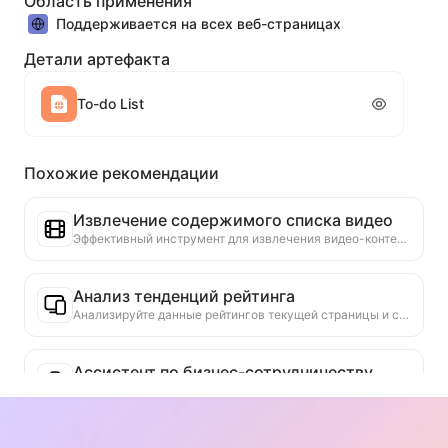
Область применения
Поддерживается на всех веб-страницах
Детали артефакта
To-do List
Похожие рекомендации
Извлечение содержимого списка видео
Эффективный инструмент для извлечения видео-контента с веб-страниц, который может быстро сканировать страницы и организовывать информацию о видео в структурированную таблицу Markdown.
Анализ тенденций рейтинга
Анализируйте данные рейтингов текущей страницы и создавайте отчет о тенденциях. Определяйте популярные категории, быстро растущие типы продуктов и новые технологии. Предоставляйте мгновенные рыночные инсайты, чтобы помочь вам понять последние тенденции продуктов и рыночные движения.
Ассистент по бизнес-сотрудничеству
Преобразуйте информацию с веб-страницы в индивидуальные коммерческие предложения, частные сообщения для сотрудничества, предоставьте готовые шаблоны и руководства по последующим действиям, упростите процесс сотрудничества.