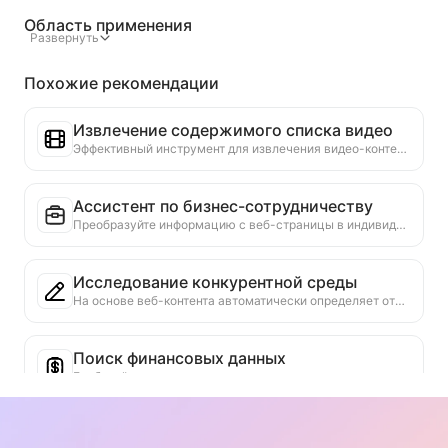
Область применения
Развернуть
Похожие рекомендации
Извлечение содержимого списка видео
Эффективный инструмент для извлечения видео-контента с веб-страниц, который может быстро сканировать страницы и организовывать информацию о видео в структурированную таблицу Markdown.
Ассистент по бизнес-сотрудничеству
Преобразуйте информацию с веб-страницы в индивидуальные коммерческие предложения, частные сообщения для сотрудничества, предоставьте готовые шаблоны и руководства по последующим действиям, упростите процесс сотрудничества.
Исследование конкурентной среды
На основе веб-контента автоматически определяет отрасль компании и основных конкурентов. Генерирует подробный отчет по анализу конкурентной среды, включая долю рынка, сравнение продуктов и SWOT-анализ, что помогает понять позиционирование компании в отрасли.
Поиск финансовых данных
Глубокий поиск по нескольким надежным источникам данных для финансовых показателей или данных, упомянутых на текущей веб-странице. Предоставление исторических данных для сравнения и отраслевых стандартов, чтобы помочь пользователям всесторонне понять финансовое состояние компании и рыночные показатели.