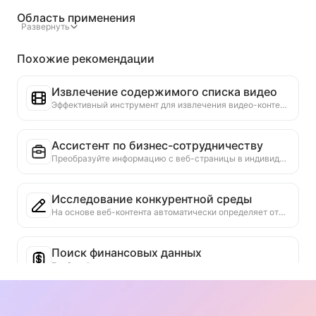
Область применения
Развернуть
Похожие рекомендации
Извлечение содержимого списка видео
Эффективный инструмент для извлечения видео-контента с веб-страниц, который может быстро сканировать страницы и организовывать информацию о видео в структурированную таблицу Markdown.
Ассистент по бизнес-сотрудничеству
Преобразуйте информацию с веб-страницы в индивидуальные коммерческие предложения, частные сообщения для сотрудничества, предоставьте готовые шаблоны и руководства по последующим действиям, упростите процесс сотрудничества.
Исследование конкурентной среды
На основе веб-контента автоматически определяет отрасль компании и основных конкурентов. Генерирует подробный отчет по анализу конкурентной среды, включая долю рынка, сравнение продуктов и SWOT-анализ, что помогает понять позиционирование компании в отрасли.
Поиск финансовых данных
Глубокий поиск по нескольким надежным источникам данных для финансовых показателей или данных, упомянутых на текущей веб-странице. Предоставление исторических данных для сравнения и отраслевых стандартов, чтобы помочь пользователям всесторонне понять финансовое состояние компании и рыночные показатели.