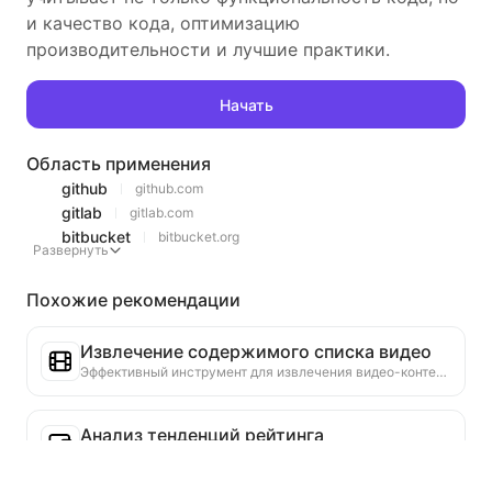
и качество кода, оптимизацию
производительности и лучшие практики.
Начать
Область применения
github
github.com
gitlab
gitlab.com
bitbucket
bitbucket.org
Развернуть
Похожие рекомендации
Извлечение содержимого списка видео
Эффективный инструмент для извлечения видео-контента с веб-страниц, который может быстро сканировать страницы и организовывать информацию о видео в структурированную таблицу Markdown.
Анализ тенденций рейтинга
Анализируйте данные рейтингов текущей страницы и создавайте отчет о тенденциях. Определяйте популярные категории, быстро растущие типы продуктов и новые технологии. Предоставляйте мгновенные рыночные инсайты, чтобы помочь вам понять последние тенденции продуктов и рыночные движения.