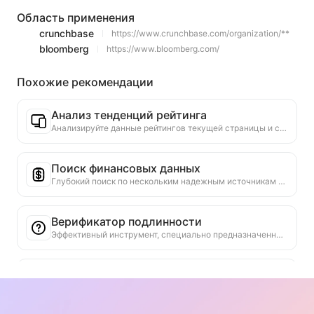
Область применения
crunchbase
https://www.crunchbase.com/organization/**
bloomberg
https://www.bloomberg.com/
Похожие рекомендации
Анализ тенденций рейтинга
Анализируйте данные рейтингов текущей страницы и создавайте отчет о тенденциях. Определяйте популярные категории, быстро растущие типы продуктов и новые технологии. Предоставляйте мгновенные рыночные инсайты, чтобы помочь вам понять последние тенденции продуктов и рыночные движения.
Поиск финансовых данных
Глубокий поиск по нескольким надежным источникам данных для финансовых показателей или данных, упомянутых на текущей веб-странице. Предоставление исторических данных для сравнения и отраслевых стандартов, чтобы помочь пользователям всесторонне понять финансовое состояние компании и рыночные показатели.
Верификатор подлинности
Эффективный инструмент, специально предназначенный для проверки достоверности веб-контента. Автоматически распознает ключевые заявления и данные, перекрестно проверяет их с надежными внешними источниками. Оценивает достоверность важных заявлений, предоставляет объяснение результатов проверки и ссылки на источники фактов. Способствует повышению информационной грамотности и предотвращению распространения ложной информации.
Поиск аргументов и точек зрения
Специально разработан для всестороннего анализа нескольких точек зрения и их поддерживающих аргументов в содержании веб-страниц. Он может автоматически идентифицировать основные точки зрения, точно извлекать прямую и подразумеваемую поддерживающую информацию и представлять результаты анализа в структурированном виде. Этот инструмент значительно повышает эффективность и глубину анализа аргументации, подходит для академических исследований, анализа политики и других сценариев, требующих быстрого понимания логической структуры сложных текстов.