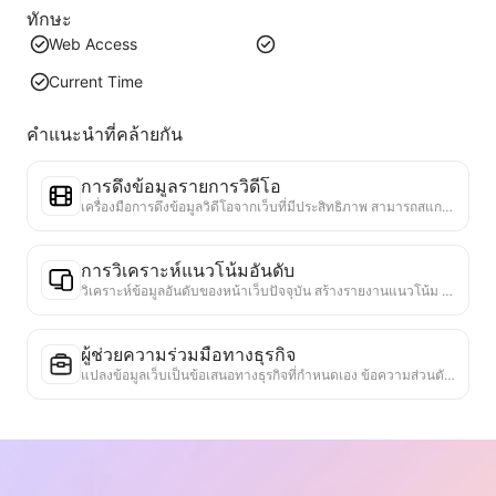
ทักษะ
Web Access
Current Time
คำแนะนำที่คล้ายกัน
การดึงข้อมูลรายการวิดีโอ
เครื่องมือการดึงข้อมูลวิดีโอจากเว็บที่มีประสิทธิภาพ สามารถสแกนเว็บได้อย่างรวดเร็วและจัดระเบียบข้อมูลวิดีโอเป็นตาราง Markdown ที่มีโครงสร้าง
การวิเคราะห์แนวโน้มอันดับ
วิเคราะห์ข้อมูลอันดับของหน้าเว็บปัจจุบัน สร้างรายงานแนวโน้ม ระบุหมวดหมู่ที่ได้รับความนิยม ประเภทผลิตภัณฑ์ที่กำลังเติบโตอย่างรวดเร็ว และเทคโนโลยีใหม่ ๆ ให้ข้อมูลเชิงลึกเกี่ยวกับตลาดทันที ช่วยให้คุณเข้าใจแนวโน้มผลิตภัณฑ์ล่าสุดและทิศทางของตลาด
ผู้ช่วยความร่วมมือทางธุรกิจ
แปลงข้อมูลเว็บเป็นข้อเสนอทางธุรกิจที่กำหนดเอง ข้อความส่วนตัวสำหรับความร่วมมือ มีแม่แบบที่พร้อมใช้งานและแนวทางการติดตาม เพื่อทำให้กระบวนการทำงานร่วมกันง่ายขึ้น
การศึกษาการแข่งขันในอุตสาหกรรม
อิงจากเนื้อหาบนเว็บ ระบบสามารถระบุอุตสาหกรรมที่บริษัทอยู่และคู่แข่งหลักได้โดยอัตโนมัติ สร้างรายงานการวิเคราะห์การแข่งขันที่ละเอียด รวมถึงส่วนแบ่งตลาด การเปรียบเทียบผลิตภัณฑ์ และการวิเคราะห์ SWOT เพื่อช่วยให้เข้าใจตำแหน่งของบริษัทในอุตสาหกรรม