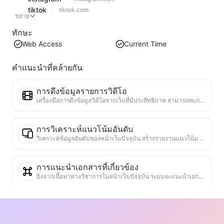
tiktok
tiktok.com
ขยาย
ทักษะ
Web Access
Current Time
คำแนะนำที่คล้ายกัน
การดึงข้อมูลรายการวิดีโอ
เครื่องมือการดึงข้อมูลวิดีโอจากเว็บที่มีประสิทธิภาพ สามารถสแกนเว็บได้อย่างรวดเร็วและจัดระเบียบข้อมูลวิดีโอเป็นตาราง Markdown ที่มีโครงสร้าง
การวิเคราะห์แนวโน้มอันดับ
วิเคราะห์ข้อมูลอันดับของหน้าเว็บปัจจุบัน สร้างรายงานแนวโน้ม ระบุหมวดหมู่ที่ได้รับความนิยม ประเภทผลิตภัณฑ์ที่กำลังเติบโตอย่างรวดเร็ว และเทคโนโลยีใหม่ ๆ ให้ข้อมูลเชิงลึกเกี่ยวกับตลาดทันที ช่วยให้คุณเข้าใจแนวโน้มผลิตภัณฑ์ล่าสุดและทิศทางของตลาด
การแนะนำเอกสารที่เกี่ยวข้อง
อิงจากเนื้อหาทางวิชาการในหน้าเว็บปัจจุบัน ระบบจะแนะนำเอกสารและการวิจัยอื่น ๆ ที่เกี่ยวข้องอย่างสูง โดยใช้อัลกอริธึมขั้นสูงในการวิเคราะห์ความคล้ายคลึงของหัวข้อและวิธีการวิจัย เพื่อช่วยให้ผู้ใช้ขยายการอ่านและเข้าใจปัญหาทางวิชาการที่อภิปรายในหน้าเว็บได้ลึกซึ้งยิ่งขึ้น
เครื่องมือตรวจสอบความจริง
เครื่องมือที่มีประสิทธิภาพในการตรวจสอบความน่าเชื่อถือของเนื้อหาเว็บไซต์ โดยจะระบุข้อความและข้อมูลสำคัญ และตรวจสอบข้อมูลกับแหล่งข้อมูลภายนอกที่น่าเชื่อถือ ให้คะแนนความน่าเชื่อถือของข้อความสำคัญ พร้อมให้คำอธิบายผลการตรวจสอบและลิงก์ไปยังแหล่งข้อมูล ช่วยเสริมสร้างความรู้ความเข้าใจและป้องกันการแพร่กระจายของข้อมูลเท็จ