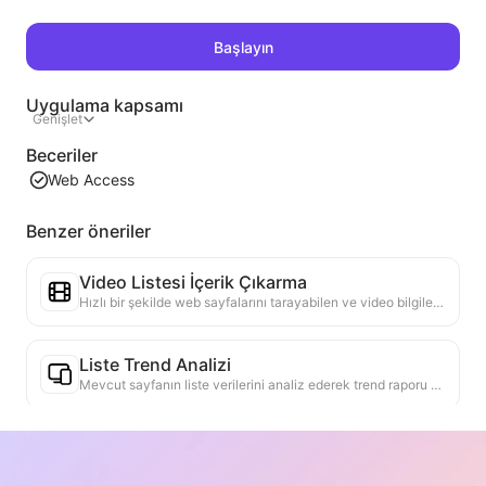
Başlayın
Uygulama kapsamı
Genişlet
Beceriler
Web Access
Benzer öneriler
Video Listesi İçerik Çıkarma
Hızlı bir şekilde web sayfalarını tarayabilen ve video bilgilerini yapılandırılmış Markdown tablosuna düzenleyebilen verimli bir web video içerik çıkarma aracı.
Liste Trend Analizi
Mevcut sayfanın liste verilerini analiz ederek trend raporu oluşturun. Popüler kategorileri, hızla yükselen ürün türlerini ve yeni teknolojileri tanımlayın. En son ürün trendlerini ve pazar hareketlerini anlamanıza yardımcı olacak anlık pazar içgörüleri sağlayın.
Ticari İşbirliği Asistanı
Web sayfası bilgilerini özelleştirilmiş ticari tekliflere, işbirliği özel mesajlarına dönüştürmek, hazır şablonlar ve takip kılavuzları sağlamak, işbirliği süreçlerini basitleştirmek.