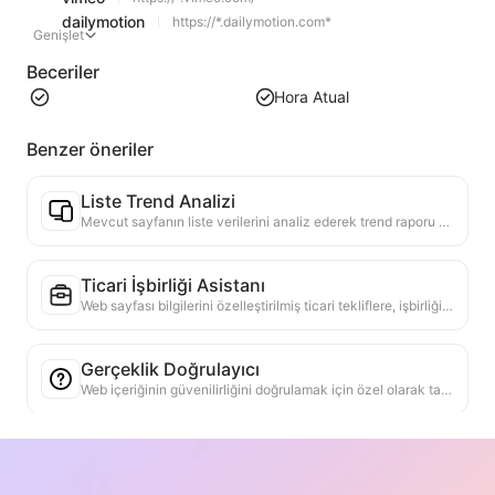
dailymotion
https://*.dailymotion.com*
Genişlet
Beceriler
Hora Atual
Benzer öneriler
Liste Trend Analizi
Mevcut sayfanın liste verilerini analiz ederek trend raporu oluşturun. Popüler kategorileri, hızla yükselen ürün türlerini ve yeni teknolojileri tanımlayın. En son ürün trendlerini ve pazar hareketlerini anlamanıza yardımcı olacak anlık pazar içgörüleri sağlayın.
Ticari İşbirliği Asistanı
Web sayfası bilgilerini özelleştirilmiş ticari tekliflere, işbirliği özel mesajlarına dönüştürmek, hazır şablonlar ve takip kılavuzları sağlamak, işbirliği süreçlerini basitleştirmek.
Gerçeklik Doğrulayıcı
Web içeriğinin güvenilirliğini doğrulamak için özel olarak tasarlanmış verimli bir araç. Anahtar beyanları ve verileri otomatik olarak tanır ve güvenilir dış kaynaklarla çapraz kontrol eder. Önemli ifadelerin güvenilirlik derecesini değerlendirir, doğrulama sonuçlarını ve gerçek kaynak bağlantılarını sağlar. Bilgi okuryazarlığını artırmaya ve yanlış bilgilerin yayılmasını önlemeye yardımcı olur.
Görüş Argüman Bulucu
Web içeriğindeki birden fazla görüşü ve bunların destekleyici argümanlarını kapsamlı bir şekilde analiz etmek için özel olarak tasarlanmıştır. Ana görüşleri otomatik olarak tanıyabilir, doğrudan ve dolaylı destekleyici bilgileri hassas bir şekilde çıkarabilir ve analiz sonuçlarını yapılandırılmış bir şekilde sunabilir. Bu araç, argüman analizinin verimliliğini ve derinliğini büyük ölçüde artırır ve akademik araştırmalar, politika analizi gibi karmaşık metin mantık yapısını hızlı bir şekilde kavramak gereken senaryolar için uygundur.