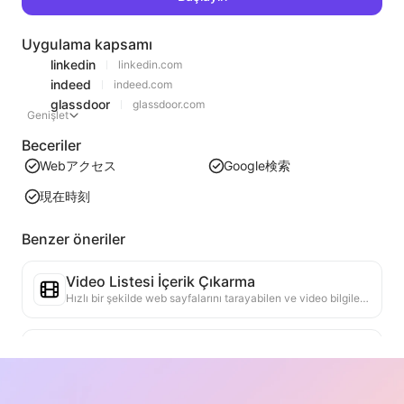
Uygulama kapsamı
linkedin
linkedin.com
indeed
indeed.com
glassdoor
glassdoor.com
Genişlet
Beceriler
Webアクセス
Google検索
現在時刻
Benzer öneriler
Video Listesi İçerik Çıkarma
Hızlı bir şekilde web sayfalarını tarayabilen ve video bilgilerini yapılandırılmış Markdown tablosuna düzenleyebilen verimli bir web video içerik çıkarma aracı.
Liste Trend Analizi
Mevcut sayfanın liste verilerini analiz ederek trend raporu oluşturun. Popüler kategorileri, hızla yükselen ürün türlerini ve yeni teknolojileri tanımlayın. En son ürün trendlerini ve pazar hareketlerini anlamanıza yardımcı olacak anlık pazar içgörüleri sağlayın.