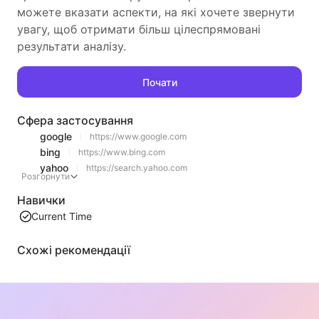
можете вказати аспекти, на які хочете звернути
увагу, щоб отримати більш цілеспрямовані
результати аналізу.
Почати
Сфера застосування
google
https://www.google.com
bing
https://www.bing.com
yahoo
https://search.yahoo.com
Розгорнути
Навички
Current Time
Схожі рекомендації
Витягування контенту списку відео
Ефективний інструмент для витягування відео контенту з веб-сторінок, який може швидко сканувати веб-сторінки та організовувати інформацію про відео в структуровану таблицю Markdown.