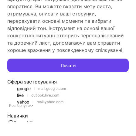
впоратися. Ви можете вказати мету листа,
отримувача, описати ваші стосунки,
перерахувати основні моменти та вибрати
відповідний тон. Інструмент на основі вашої
конкретної ситуації створить персоналізований
та доречний лист, допомагаючи вам справити
хороше враження у повсякденному спілкуванні.
Почати
Сфера застосування
google
mail.google.com
live
outlook.live.com
yahoo
mail.yahoo.com
Розгорнути
Навички
Current Time