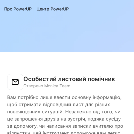
Про PowerUP
Центр PowerUP
Особистий листовий помічник
Створено Monica Team
Вам потрібно лише ввести основну інформацію,
щоб отримати відповідний лист для різних
повсякденних ситуацій. Незалежно від того, чи
це запрошення друзів на зустріч, подяка сусіду
за допомогу, чи написання записки вчителю про
відпустку, цей інструмент допоможе вам легко