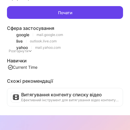
Почати
Сфера застосування
google
mail.google.com
live
outlook.live.com
yahoo
mail.yahoo.com
Розгорнути
Навички
Current Time
Схожі рекомендації
Витягування контенту списку відео
Ефективний інструмент для витягування відео контенту з веб-сторінок, який може швидко сканувати веб-сторінки та організовувати інформацію про відео в структуровану таблицю Markdown.
Аналіз тенденцій рейтингу
Аналізуйте дані рейтингу на поточній сторінці, створюйте звіти про тенденції. Визначайте популярні категорії, швидко зростаючі типи продуктів та нові технології. Надавайте миттєві ринкові інсайти, щоб допомогти вам зрозуміти останні тенденції продуктів та ринкові рухи.