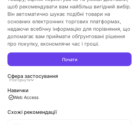
щоб рекомендувати вам найбільш вигідний вибір.
Він автоматично шукає подібні товари на
основних електронних торгових платформах,
надаючи всебічну інформацію для порівняння, що
допомагає вам приймати обґрунтовані рішення
про покупку, економлячи час і гроші.
Почати
Сфера застосування
Розгорнути
Навички
Web Access
Схожі рекомендації
Витягування контенту списку відео
Ефективний інструмент для витягування відео контенту з веб-сторінок, який може швидко сканувати веб-сторінки та організовувати інформацію про відео в структуровану таблицю Markdown.