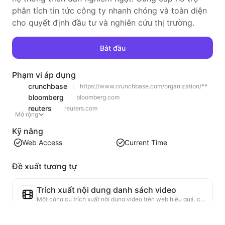
phân tích tin tức công ty nhanh chóng và toàn diện
cho quyết định đầu tư và nghiên cứu thị trường.
Bắt đầu
Phạm vi áp dụng
crunchbase
https://www.crunchbase.com/organization/**
bloomberg
bloomberg.com
reuters
reuters.com
Mở rộng
Kỹ năng
Web Access
Current Time
Đề xuất tương tự
Trích xuất nội dung danh sách video
Một công cụ trích xuất nội dung video trên web hiệu quả, có khả năng quét nhanh các trang web và tổ chức thông tin video thành bảng Markdown có cấu trúc.