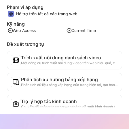
Phạm vi áp dụng
Hỗ trợ trên tất cả các trang web
Kỹ năng
Web Access
Current Time
Đề xuất tương tự
Trích xuất nội dung danh sách video
Một công cụ trích xuất nội dung video trên web hiệu quả, có khả năng quét nhanh các trang web và tổ chức thông tin video thành bảng Markdown có cấu trúc.
Phân tích xu hướng bảng xếp hạng
Phân tích dữ liệu bảng xếp hạng của trang hiện tại, tạo báo cáo xu hướng. Nhận diện các loại sản phẩm phổ biến, các loại sản phẩm đang tăng nhanh và công nghệ mới nổi. Cung cấp cái nhìn thị trường ngay lập tức, giúp bạn hiểu xu hướng sản phẩm mới nhất và động thái thị trường.
Trợ lý hợp tác kinh doanh
Chuyển đổi thông tin trang web thành đề xuất kinh doanh tùy chỉnh, tin nhắn hợp tác, cung cấp mẫu sẵn có và hướng dẫn theo dõi, đơn giản hóa quy trình hợp tác.
Nghiên cứu cạnh tranh ngành
Dựa trên nội dung trang web, tự động nhận diện ngành nghề của công ty và các đối thủ cạnh tranh chính. Tạo báo cáo phân tích cạnh tranh chi tiết, bao gồm thị phần, so sánh sản phẩm và phân tích SWOT, giúp hiểu rõ vị trí của doanh nghiệp trong ngành.