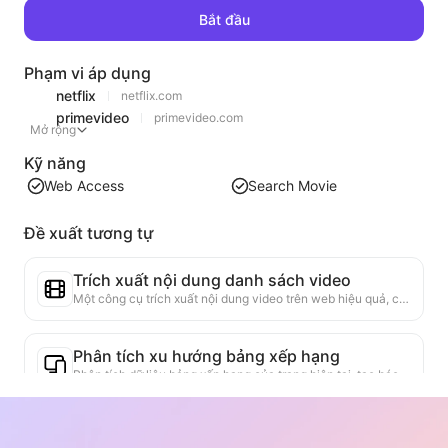
Bắt đầu
Phạm vi áp dụng
netflix
netflix.com
primevideo
primevideo.com
Mở rộng
Kỹ năng
Web Access
Search Movie
Đề xuất tương tự
Trích xuất nội dung danh sách video
Một công cụ trích xuất nội dung video trên web hiệu quả, có khả năng quét nhanh các trang web và tổ chức thông tin video thành bảng Markdown có cấu trúc.
Phân tích xu hướng bảng xếp hạng
Phân tích dữ liệu bảng xếp hạng của trang hiện tại, tạo báo cáo xu hướng. Nhận diện các loại sản phẩm phổ biến, các loại sản phẩm đang tăng nhanh và công nghệ mới nổi. Cung cấp cái nhìn thị trường ngay lập tức, giúp bạn hiểu xu hướng sản phẩm mới nhất và động thái thị trường.
Trợ lý hợp tác kinh doanh