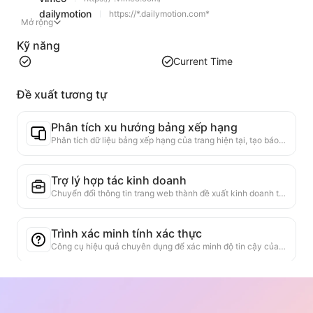
dailymotion
https://*.dailymotion.com*
Mở rộng
Kỹ năng
Current Time
Đề xuất tương tự
Phân tích xu hướng bảng xếp hạng
Phân tích dữ liệu bảng xếp hạng của trang hiện tại, tạo báo cáo xu hướng. Nhận diện các loại sản phẩm phổ biến, các loại sản phẩm đang tăng nhanh và công nghệ mới nổi. Cung cấp cái nhìn thị trường ngay lập tức, giúp bạn hiểu xu hướng sản phẩm mới nhất và động thái thị trường.
Trợ lý hợp tác kinh doanh
Chuyển đổi thông tin trang web thành đề xuất kinh doanh tùy chỉnh, tin nhắn hợp tác, cung cấp mẫu sẵn có và hướng dẫn theo dõi, đơn giản hóa quy trình hợp tác.
Trình xác minh tính xác thực
Công cụ hiệu quả chuyên dụng để xác minh độ tin cậy của nội dung trang web. Tự động nhận dạng các tuyên bố và dữ liệu quan trọng, kiểm tra chéo với các nguồn bên ngoài đáng tin cậy. Đánh giá độ tin cậy của các tuyên bố quan trọng, cung cấp giải thích về kết quả xác minh và liên kết đến các nguồn sự kiện. Giúp nâng cao nhận thức thông tin, ngăn chặn sự lây lan của thông tin sai lệch.
Công cụ tìm kiếm luận cứ quan điểm
Được thiết kế đặc biệt để phân tích toàn diện nhiều quan điểm và các luận cứ hỗ trợ trong nội dung trang web. Nó có khả năng tự động nhận diện các quan điểm chính, chính xác trích xuất thông tin hỗ trợ trực tiếp và ngụ ý, và trình bày kết quả phân tích theo cách có cấu trúc. Công cụ này nâng cao đáng kể hiệu quả và độ sâu của phân tích lập luận, phù hợp với nghiên cứu học thuật, phân tích chính sách và các tình huống cần nắm bắt nhanh chóng cấu trúc logic của văn bản phức tạp.