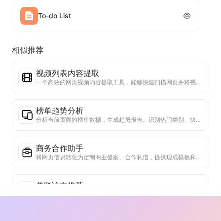
To-do List
相似推荐
视频列表内容提取
一个高效的网页视频内容提取工具，能够快速扫描网页并将视频信息整理成结构化的Markdown表格。
榜单趋势分析
分析当前页面的榜单数据，生成趋势报告。识别热门类别、快速上升的产品类型和新兴技术。提供即时市场洞察，助你理解最新产品趋势和市场动向。
商务合作助手
将网页信息转化为定制商业提案、合作私信，提供现成模板和跟进指南，简化协作流程。
关联论文推荐
基于当前网页的学术内容，智能推荐高度相关的其他论文和研究。利用先进算法分析主题相似度和研究方法，帮助用户拓展阅读，深入理解网页中讨论的学术问题。