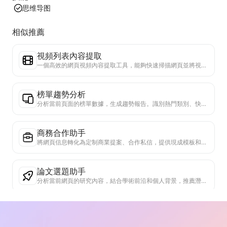
思维导图
相似推薦
視頻列表內容提取
一個高效的網頁視頻內容提取工具，能夠快速掃描網頁並將視頻信息整理成結構化的Markdown表格。
榜單趨勢分析
分析當前頁面的榜單數據，生成趨勢報告。識別熱門類別、快速上升的產品類型和新興技術。提供即時市場洞察，助你理解最新產品趨勢和市場動向。
商務合作助手
將網頁信息轉化為定制商業提案、合作私信，提供現成模板和跟進指南，簡化協作流程。
論文選題助手
分析當前網頁的研究內容，結合學術前沿和個人背景，推薦潛在的延伸研究主題。評估選題的可行性和創新性，幫助研究者基於網頁內容開發新的研究方向。