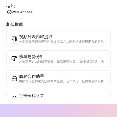
技能
Web Access
相似推薦
視頻列表內容提取
一個高效的網頁視頻內容提取工具，能夠快速掃描網頁並將視頻信息整理成結構化的Markdown表格。
榜單趨勢分析
分析當前頁面的榜單數據，生成趨勢報告。識別熱門類別、快速上升的產品類型和新興技術。提供即時市場洞察，助你理解最新產品趨勢和市場動向。
商務合作助手
將網頁信息轉化為定制商業提案、合作私信，提供現成模板和跟進指南，簡化協作流程。
真實性核查器
專門驗證網頁內容可信度的高效工具。自動識別關鍵聲明和數據，與可靠外部來源交叉檢查。對重要陳述進行可信度評級，提供驗證結果說明和事實來源鏈接。有助於提高資訊素養，防止虛假資訊傳播。