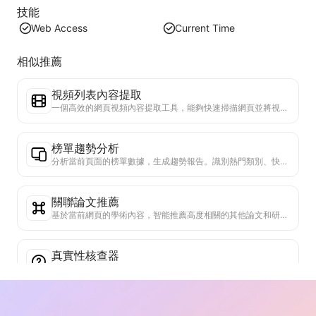
技能
Web Access
Current Time
相似推薦
視頻列表內容提取
一個高效的網頁視頻內容提取工具，能夠快速掃描網頁並將視頻信息整理成結構化的Markdown表格。
榜單趨勢分析
分析當前頁面的榜單數據，生成趨勢報告。識別熱門類別、快速上升的產品類型和新興技術。提供即時市場洞察，助你理解最新產品趨勢和市場動向。
關聯論文推薦
基於當前網頁的學術內容，智能推薦高度相關的其他論文和研究。利用先進算法分析主題相似度和研究方法，幫助用戶拓展閱讀，深入理解網頁中討論的學術問題。
真實性核查器
專門驗證網頁內容可信度的高效工具。自動識別關鍵聲明和數據，與可靠外部來源交叉檢查。對重要陳述進行可信度評級，提供驗證結果說明和事實來源鏈接。有助於提高資訊素養，防止虛假資訊傳播。