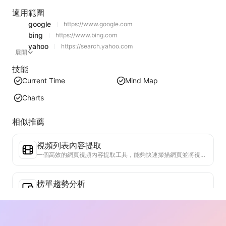
適用範圍
google
https://www.google.com
bing
https://www.bing.com
yahoo
https://search.yahoo.com
展開
技能
Current Time
Mind Map
Charts
相似推薦
視頻列表內容提取
一個高效的網頁視頻內容提取工具，能夠快速掃描網頁並將視頻信息整理成結構化的Markdown表格。
榜單趨勢分析
分析當前頁面的榜單數據，生成趨勢報告。識別熱門類別、快速上升的產品類型和新興技術。提供即時市場洞察，助你理解最新產品趨勢和市場動向。
商務合作助手