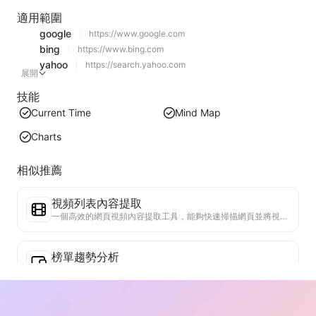
適用範圍
google
https://www.google.com
bing
https://www.bing.com
yahoo
https://search.yahoo.com
展開
技能
Current Time
Mind Map
Charts
相似推薦
視頻列表內容提取
一個高效的網頁視頻內容提取工具，能夠快速掃描網頁並將視頻信息整理成結構化的Markdown表格。
榜單趨勢分析
分析當前頁面的榜單數據，生成趨勢報告。識別熱門類別、快速上升的產品類型和新興技術。提供即時市場洞察，助你理解最新產品趨勢和市場動向。
商務合作助手