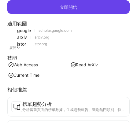
立即開始
適用範圍
google
scholar.google.com
arxiv
arxiv.org
jstor
jstor.org
展開
技能
Web Access
Read ArXiv
Current Time
相似推薦
榜單趨勢分析
分析當前頁面的榜單數據，生成趨勢報告。識別熱門類別、快速上升的產品類型和新興技術。提供即時市場洞察，助你理解最新產品趨勢和市場動向。
商務合作助手
將網頁信息轉化為定制商業提案、合作私信，提供現成模板和跟進指南，簡化協作流程。