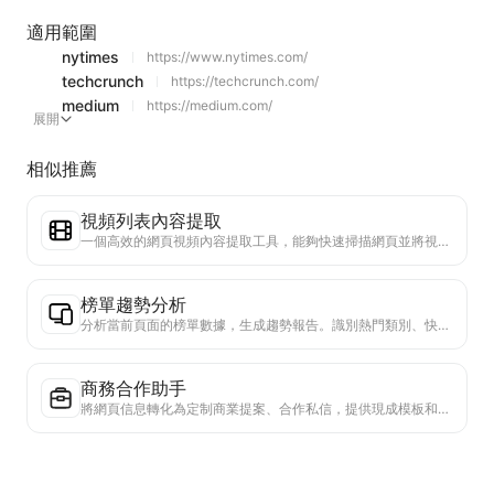
適用範圍
nytimes
https://www.nytimes.com/
techcrunch
https://techcrunch.com/
medium
https://medium.com/
展開
相似推薦
視頻列表內容提取
一個高效的網頁視頻內容提取工具，能夠快速掃描網頁並將視頻信息整理成結構化的Markdown表格。
榜單趨勢分析
分析當前頁面的榜單數據，生成趨勢報告。識別熱門類別、快速上升的產品類型和新興技術。提供即時市場洞察，助你理解最新產品趨勢和市場動向。
商務合作助手
將網頁信息轉化為定制商業提案、合作私信，提供現成模板和跟進指南，簡化協作流程。
行業競爭研究
基於網頁內容，自動識別公司所處行業和主要競爭對手。生成詳細的競爭格局分析報告，包括市場份額、產品對比和SWOT分析，幫助了解企業在行業中的定位。