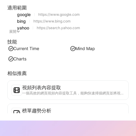
適用範圍
google
https://www.google.com
bing
https://www.bing.com
yahoo
https://search.yahoo.com
展開
技能
Current Time
Mind Map
Charts
相似推薦
視頻列表內容提取
一個高效的網頁視頻內容提取工具，能夠快速掃描網頁並將視頻信息整理成結構化的Markdown表格。
榜單趨勢分析
分析當前頁面的榜單數據，生成趨勢報告。識別熱門類別、快速上升的產品類型和新興技術。提供即時市場洞察，助你理解最新產品趨勢和市場動向。
商務合作助手