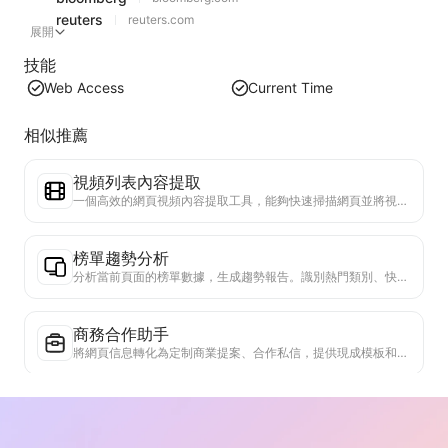
reuters
reuters.com
展開
技能
Web Access
Current Time
相似推薦
視頻列表內容提取
一個高效的網頁視頻內容提取工具，能夠快速掃描網頁並將視頻信息整理成結構化的Markdown表格。
榜單趨勢分析
分析當前頁面的榜單數據，生成趨勢報告。識別熱門類別、快速上升的產品類型和新興技術。提供即時市場洞察，助你理解最新產品趨勢和市場動向。
商務合作助手
將網頁信息轉化為定制商業提案、合作私信，提供現成模板和跟進指南，簡化協作流程。
行業競爭研究
基於網頁內容，自動識別公司所處行業和主要競爭對手。生成詳細的競爭格局分析報告，包括市場份額、產品對比和SWOT分析，幫助了解企業在行業中的定位。