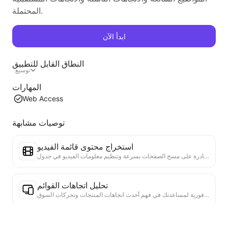
المحتملة.
ابدأ الآن
النطاق القابل للتطبيق
توسيع
المهارات
Web Access
توصيات مشابهة
استخراج محتوى قائمة الفيديو
أداة فعالة لاستخراج محتوى الفيديو من صفحات الويب، قادرة على مسح الصفحات بسرعة وتنظيم معلومات الفيديو في جدول Markdown منظم.
تحليل اتجاهات القوائم
تحليل بيانات القوائم الحالية، وإنتاج تقرير الاتجاهات. التعرف على الفئات الشائعة، وأنواع المنتجات التي ترتفع بسرعة، والتقنيات الناشئة. تقديم رؤى سوقية فورية لمساعدتك في فهم أحدث اتجاهات المنتجات وتحركات السوق.
مساعد التعاون التجاري