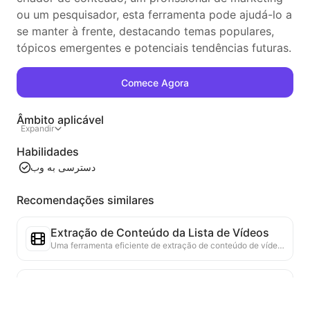
ou um pesquisador, esta ferramenta pode ajudá-lo a
se manter à frente, destacando temas populares,
tópicos emergentes e potenciais tendências futuras.
Comece Agora
Âmbito aplicável
Expandir
Habilidades
دسترسی به وب
Recomendações similares
Extração de Conteúdo da Lista de Vídeos
Uma ferramenta eficiente de extração de conteúdo de vídeo da web, capaz de escanear rapidamente páginas da web e organizar as informações de vídeo em uma tabela Markdown estruturada.
Análise de Tendências da Lista
Analise os dados da lista atual da página e gere um relatório de tendências. Identifique categorias populares, tipos de produtos em rápida ascensão e tecnologias emergentes. Forneça insights de mercado em tempo real para ajudá-lo a entender as últimas tendências de produtos e movimentos do mercado.