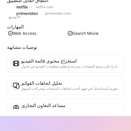
النطاق القابل للتطبيق
netflix
netflix.com
primevideo
primevideo.com
توسيع
المهارات
Web Access
Search Movie
توصيات مشابهة
استخراج محتوى قائمة الفيديو
أداة فعالة لاستخراج محتوى الفيديو من صفحات الويب، قادرة على مسح الصفحات بسرعة وتنظيم معلومات الفيديو في جدول Markdown منظم.
تحليل اتجاهات القوائم
تحليل بيانات القوائم الحالية، وإنتاج تقرير الاتجاهات. التعرف على الفئات الشائعة، وأنواع المنتجات التي ترتفع بسرعة، والتقنيات الناشئة. تقديم رؤى سوقية فورية لمساعدتك في فهم أحدث اتجاهات المنتجات وتحركات السوق.
مساعد التعاون التجاري
تحويل معلومات الويب إلى مقترحات تجارية مخصصة، رسائل تعاون خاصة، تقديم قوالب جاهزة وأدلة متابعة، تبسيط عمليات التعاون.
مدقق الحقيقة