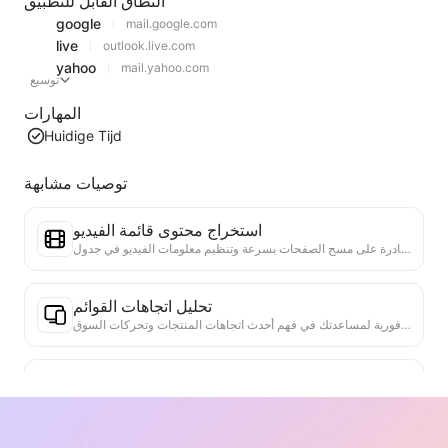
النطاق القابل للتطبيق
google
mail.google.com
live
outlook.live.com
yahoo
mail.yahoo.com
توسيع
المهارات
Huidige Tijd
توصيات مشابهة
استخراج محتوى قائمة الفيديو
أداة فعالة لاستخراج محتوى الفيديو من صفحات الويب، قادرة على مسح الصفحات بسرعة وتنظيم معلومات الفيديو في جدول Markdown منظم.
تحليل اتجاهات القوائم
تحليل بيانات القوائم الحالية، وإنتاج تقرير الاتجاهات. التعرف على الفئات الشائعة، وأنواع المنتجات التي ترتفع بسرعة، والتقنيات الناشئة. تقديم رؤى سوقية فورية لمساعدتك في فهم أحدث اتجاهات المنتجات وتحركات السوق.
مساعد التعاون التجاري
تحويل معلومات الويب إلى مقترحات تجارية مخصصة، رسائل تعاون خاصة، تقديم قوالب جاهزة وأدلة متابعة، تبسيط عمليات التعاون.