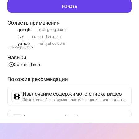
Начать
Область применения
google
mail.google.com
live
outlook.live.com
yahoo
mail.yahoo.com
Развернуть
Навыки
Current Time
Похожие рекомендации
Извлечение содержимого списка видео
Эффективный инструмент для извлечения видео-контента с веб-страниц, который может быстро сканировать страницы и организовывать информацию о видео в структурированную таблицу Markdown.
Анализ тенденций рейтинга
Анализируйте данные рейтингов текущей страницы и создавайте отчет о тенденциях. Определяйте популярные категории, быстро растущие типы продуктов и новые технологии. Предоставляйте мгновенные рыночные инсайты, чтобы помочь вам понять последние тенденции продуктов и рыночные движения.