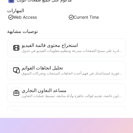
المهارات
Web Access
Current Time
توصيات مشابهة
استخراج محتوى قائمة الفيديو
أداة فعالة لاستخراج محتوى الفيديو من صفحات الويب، قادرة على مسح الصفحات بسرعة وتنظيم معلومات الفيديو في جدول Markdown منظم.
تحليل اتجاهات القوائم
تحليل بيانات القوائم الحالية، وإنتاج تقرير الاتجاهات. التعرف على الفئات الشائعة، وأنواع المنتجات التي ترتفع بسرعة، والتقنيات الناشئة. تقديم رؤى سوقية فورية لمساعدتك في فهم أحدث اتجاهات المنتجات وتحركات السوق.
مساعد التعاون التجاري
تحويل معلومات الويب إلى مقترحات تجارية مخصصة، رسائل تعاون خاصة، تقديم قوالب جاهزة وأدلة متابعة، تبسيط عمليات التعاون.
دراسة المنافسة في الصناعة
استنادًا إلى محتوى الويب، يتم التعرف تلقائيًا على الصناعة التي تنتمي إليها الشركة وأهم المنافسين. يتم إنشاء تقرير تحليل تفصيلي عن هيكل المنافسة، بما في ذلك حصة السوق، مقارنة المنتجات وتحليل SWOT، مما يساعد على فهم موقع الشركة في الصناعة.