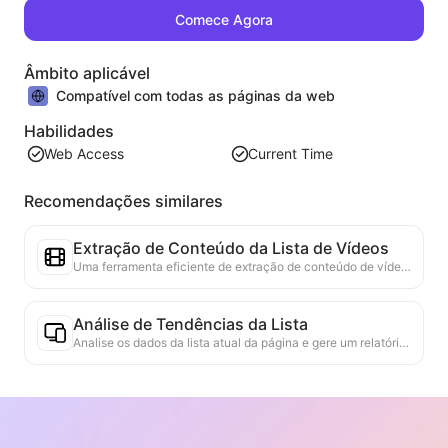
Comece Agora
Âmbito aplicável
Compatível com todas as páginas da web
Habilidades
Web Access
Current Time
Recomendações similares
Extração de Conteúdo da Lista de Vídeos
Uma ferramenta eficiente de extração de conteúdo de vídeo da web, capaz de escanear rapidamente páginas da web e organizar as informações de vídeo em uma tabela Markdown estruturada.
Análise de Tendências da Lista
Analise os dados da lista atual da página e gere um relatório de tendências. Identifique categorias populares, tipos de produtos em rápida ascensão e tecnologias emergentes. Forneça insights de mercado em tempo real para ajudá-lo a entender as últimas tendências de produtos e movimentos do mercado.
Assistente de Colaboração Comercial
Transforme informações da web em propostas comerciais personalizadas, mensagens privadas de colaboração, fornecendo modelos prontos e guias de acompanhamento, simplificando o processo de colaboração.