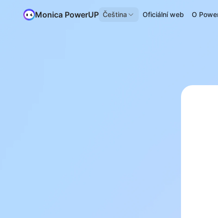
Monica PowerUP
Čeština
Oficiální web
O Powe