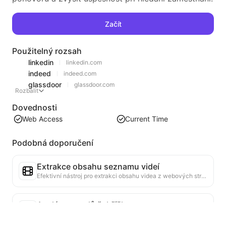
Začít
Použitelný rozsah
linkedin
linkedin.com
indeed
indeed.com
glassdoor
glassdoor.com
Rozbalit
Dovednosti
Web Access
Current Time
Podobná doporučení
Extrakce obsahu seznamu videí
Efektivní nástroj pro extrakci obsahu videa z webových stránek, který dokáže rychle procházet webové stránky a uspořádat informace o videích do strukturované tabulky Markdown.
Analýza trendů žebříčku
Analyzujte data žebříčku aktuální stránky a vytvořte zprávu o trendech. Identifikujte populární kategorie, rychle rostoucí typy produktů a nové technologie. Poskytněte okamžité tržní poznatky, které vám pomohou pochopit nejnovější trendy produktů a tržní směry.