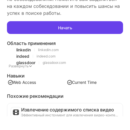
на каждом собеседовании и повысить шансы на
успех в поиске работы.
Начать
Область применения
linkedin
linkedin.com
indeed
indeed.com
glassdoor
glassdoor.com
Развернуть
Навыки
Web Access
Current Time
Похожие рекомендации
Извлечение содержимого списка видео
Эффективный инструмент для извлечения видео-контента с веб-страниц, который может быстро сканировать страницы и организовывать информацию о видео в структурированную таблицу Markdown.