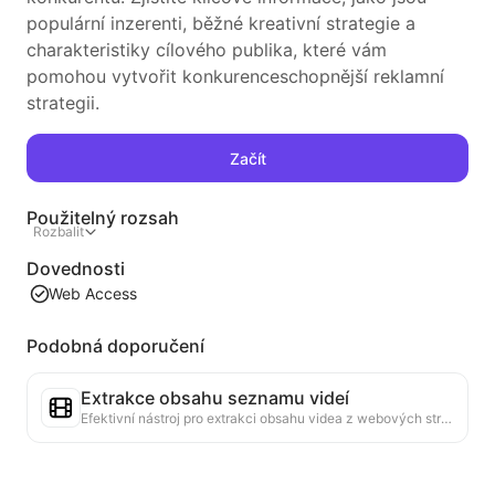
populární inzerenti, běžné kreativní strategie a
charakteristiky cílového publika, které vám
pomohou vytvořit konkurenceschopnější reklamní
strategii.
Začít
Použitelný rozsah
Rozbalit
Dovednosti
Web Access
Podobná doporučení
Extrakce obsahu seznamu videí
Efektivní nástroj pro extrakci obsahu videa z webových stránek, který dokáže rychle procházet webové stránky a uspořádat informace o videích do strukturované tabulky Markdown.
Analýza trendů žebříčku