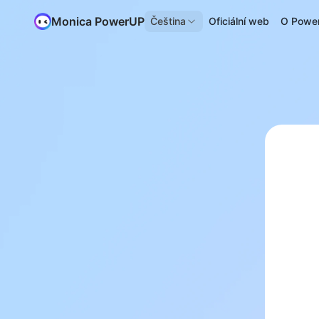
Monica PowerUP
Čeština
Oficiální web
O Powe