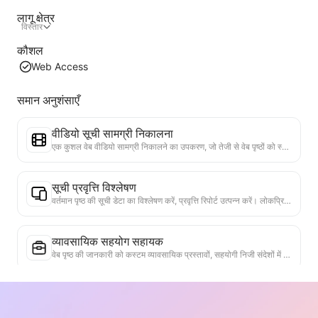
लागू क्षेत्र
विस्तार
कौशल
Web Access
समान अनुशंसाएँ
वीडियो सूची सामग्री निकालना
एक कुशल वेब वीडियो सामग्री निकालने का उपकरण, जो तेजी से वेब पृष्ठों को स्कैन कर सकता है और वीडियो जानकारी को संरचित Markdown तालिका में व्यवस्थित कर सकता है।
सूची प्रवृत्ति विश्लेषण
वर्तमान पृष्ठ की सूची डेटा का विश्लेषण करें, प्रवृत्ति रिपोर्ट उत्पन्न करें। लोकप्रिय श्रेणियों, तेजी से बढ़ते उत्पाद प्रकारों और उभरती तकनीकों की पहचान करें। तात्कालिक बाजार अंतर्दृष्टि प्रदान करें, ताकि आप नवीनतम उत्पाद प्रवृत्तियों और बाजार के रुझानों को समझ सकें।
व्यावसायिक सहयोग सहायक
वेब पृष्ठ की जानकारी को कस्टम व्यावसायिक प्रस्तावों, सहयोगी निजी संदेशों में परिवर्तित करें, तैयार टेम्पलेट और फॉलो-अप गाइड प्रदान करें, सहयोग प्रक्रिया को सरल बनाएं।
सत्यता जांचकर्ता
वेब पेज की विश्वसनीयता की जांच करने के लिए एक प्रभावी उपकरण। प्रमुख दावों और डेटा को स्वचालित रूप से पहचानता है और विश्वसनीय बाहरी स्रोतों से क्रॉस-चेक करता है। महत्वपूर्ण बयानों के लिए विश्वसनीयता रेटिंग प्रदान करता है, सत्यापन परिणामों और तथ्य स्रोतों के लिंक प्रदान करता है। सूचना साक्षरता को बढ़ाने और गलत सूचना के प्रसार को रोकने में मदद करता है।