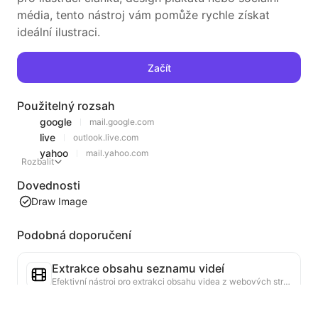
média, tento nástroj vám pomůže rychle získat
ideální ilustraci.
Začít
Použitelný rozsah
google
mail.google.com
live
outlook.live.com
yahoo
mail.yahoo.com
Rozbalit
Dovednosti
Draw Image
Podobná doporučení
Extrakce obsahu seznamu videí
Efektivní nástroj pro extrakci obsahu videa z webových stránek, který dokáže rychle procházet webové stránky a uspořádat informace o videích do strukturované tabulky Markdown.