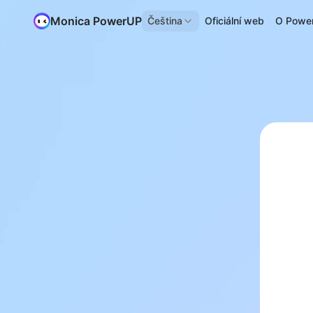
Monica PowerUP
Čeština
Oficiální web
O Powe