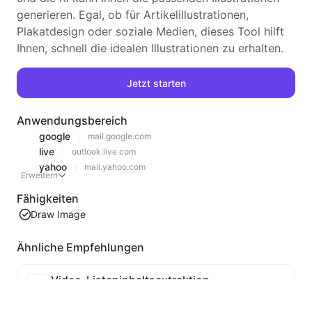
generieren. Egal, ob für Artikelillustrationen,
Plakatdesign oder soziale Medien, dieses Tool hilft
Ihnen, schnell die idealen Illustrationen zu erhalten.
Jetzt starten
Anwendungsbereich
google
mail.google.com
live
outlook.live.com
yahoo
mail.yahoo.com
Erweitern
Fähigkeiten
Draw Image
Ähnliche Empfehlungen
Video-Listeninhaltsextraktion
Ein effizientes Tool zur Extraktion von Webvideo-Inhalten, das Webseiten schnell scannen und Videoinformationen in einer strukturierten Markdown-Tabelle organisieren kann.