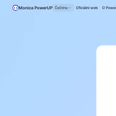
Monica PowerUP
Čeština
Oficiální web
O Powe