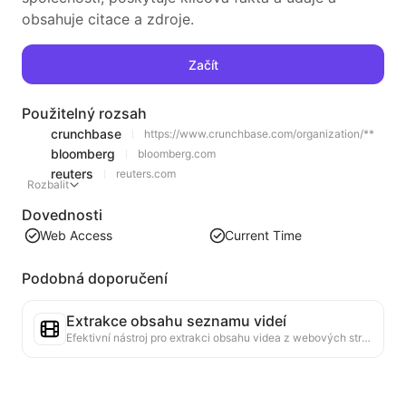
obsahuje citace a zdroje.
Začít
Použitelný rozsah
crunchbase
https://www.crunchbase.com/organization/**
bloomberg
bloomberg.com
reuters
reuters.com
Rozbalit
Dovednosti
Web Access
Current Time
Podobná doporučení
Extrakce obsahu seznamu videí
Efektivní nástroj pro extrakci obsahu videa z webových stránek, který dokáže rychle procházet webové stránky a uspořádat informace o videích do strukturované tabulky Markdown.
Analýza trendů žebříčku