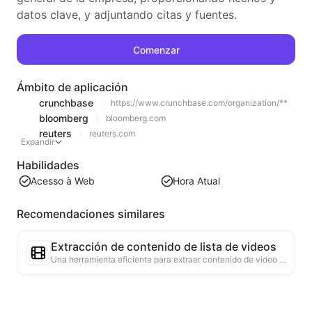
datos clave, y adjuntando citas y fuentes.
Comenzar
Ámbito de aplicación
crunchbase
https://www.crunchbase.com/organization/**
bloomberg
bloomberg.com
reuters
reuters.com
Expandir
Habilidades
Acesso à Web
Hora Atual
Recomendaciones similares
Extracción de contenido de lista de videos
Una herramienta eficiente para extraer contenido de video de páginas web, capaz de escanear rápidamente las páginas y organizar la información del video en una tabla Markdown estructurada.
Análisis de Tendencias de Listas