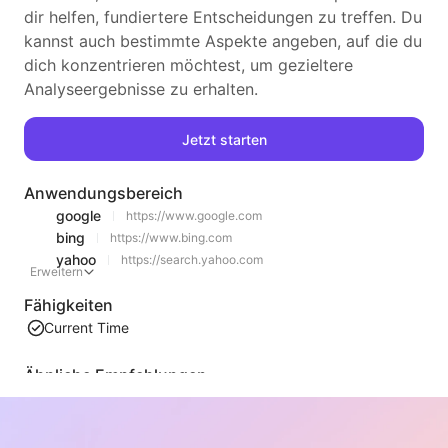
dir helfen, fundiertere Entscheidungen zu treffen. Du
kannst auch bestimmte Aspekte angeben, auf die du
dich konzentrieren möchtest, um gezieltere
Analyseergebnisse zu erhalten.
Jetzt starten
Anwendungsbereich
google
https://www.google.com
bing
https://www.bing.com
yahoo
https://search.yahoo.com
Erweitern
Fähigkeiten
Current Time
Ähnliche Empfehlungen
Video-Listeninhaltsextraktion
Ein effizientes Tool zur Extraktion von Webvideo-Inhalten, das Webseiten schnell scannen und Videoinformationen in einer strukturierten Markdown-Tabelle organisieren kann.