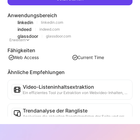
Anwendungsbereich
linkedin
linkedin.com
indeed
indeed.com
glassdoor
glassdoor.com
Erweitern
Fähigkeiten
Web Access
Current Time
Ähnliche Empfehlungen
Video-Listeninhaltsextraktion
Ein effizientes Tool zur Extraktion von Webvideo-Inhalten, das Webseiten schnell scannen und Videoinformationen in einer strukturierten Markdown-Tabelle organisieren kann.
Trendanalyse der Rangliste
Analysiere die aktuellen Ranglistendaten der Seite und erstelle einen Trendbericht. Identifiziere beliebte Kategorien, schnell wachsende Produkttypen und aufkommende Technologien. Biete sofortige Markteinblicke, um die neuesten Produkttrends und Marktbewegungen zu verstehen.
Geschäftskooperationsassistent