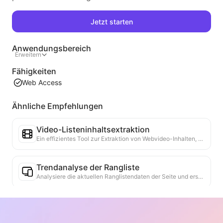
Jetzt starten
Anwendungsbereich
Erweitern
Fähigkeiten
Web Access
Ähnliche Empfehlungen
Video-Listeninhaltsextraktion
Ein effizientes Tool zur Extraktion von Webvideo-Inhalten, das Webseiten schnell scannen und Videoinformationen in einer strukturierten Markdown-Tabelle organisieren kann.
Trendanalyse der Rangliste
Analysiere die aktuellen Ranglistendaten der Seite und erstelle einen Trendbericht. Identifiziere beliebte Kategorien, schnell wachsende Produkttypen und aufkommende Technologien. Biete sofortige Markteinblicke, um die neuesten Produkttrends und Marktbewegungen zu verstehen.
Geschäftskooperationsassistent
Verwandeln Sie Webinformationen in maßgeschneiderte Geschäftsvorschläge und Kooperationsnachrichten, bieten Sie fertige Vorlagen und Follow-up-Leitfäden an, um den Kooperationsprozess zu vereinfachen.