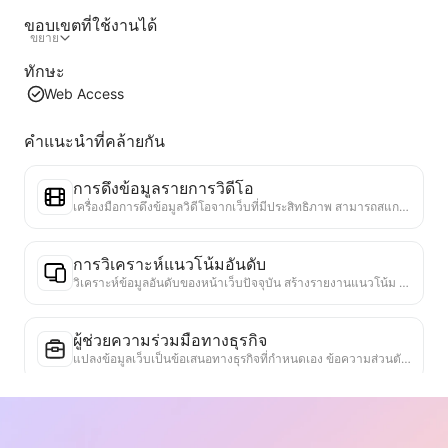
ขอบเขตที่ใช้งานได้
ขยาย
ทักษะ
Web Access
คำแนะนำที่คล้ายกัน
การดึงข้อมูลรายการวิดีโอ
เครื่องมือการดึงข้อมูลวิดีโอจากเว็บที่มีประสิทธิภาพ สามารถสแกนเว็บได้อย่างรวดเร็วและจัดระเบียบข้อมูลวิดีโอเป็นตาราง Markdown ที่มีโครงสร้าง
การวิเคราะห์แนวโน้มอันดับ
วิเคราะห์ข้อมูลอันดับของหน้าเว็บปัจจุบัน สร้างรายงานแนวโน้ม ระบุหมวดหมู่ที่ได้รับความนิยม ประเภทผลิตภัณฑ์ที่กำลังเติบโตอย่างรวดเร็ว และเทคโนโลยีใหม่ ๆ ให้ข้อมูลเชิงลึกเกี่ยวกับตลาดทันที ช่วยให้คุณเข้าใจแนวโน้มผลิตภัณฑ์ล่าสุดและทิศทางของตลาด
ผู้ช่วยความร่วมมือทางธุรกิจ
แปลงข้อมูลเว็บเป็นข้อเสนอทางธุรกิจที่กำหนดเอง ข้อความส่วนตัวสำหรับความร่วมมือ มีแม่แบบที่พร้อมใช้งานและแนวทางการติดตาม เพื่อทำให้กระบวนการทำงานร่วมกันง่ายขึ้น
เครื่องมือตรวจสอบความจริง
เครื่องมือที่มีประสิทธิภาพในการตรวจสอบความน่าเชื่อถือของเนื้อหาเว็บไซต์ โดยจะระบุข้อความและข้อมูลสำคัญ และตรวจสอบข้อมูลกับแหล่งข้อมูลภายนอกที่น่าเชื่อถือ ให้คะแนนความน่าเชื่อถือของข้อความสำคัญ พร้อมให้คำอธิบายผลการตรวจสอบและลิงก์ไปยังแหล่งข้อมูล ช่วยเสริมสร้างความรู้ความเข้าใจและป้องกันการแพร่กระจายของข้อมูลเท็จ